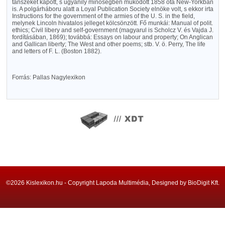
tanszéket kapott, s ugyanily minőségben működött 1858 óta New-Yorkban
is. A polgárháboru alatt a Loyal Publication Society elnöke volt, s ekkor irta
Instructions for the government of the armies of the U. S. in the field,
melynek Lincoln hivatalos jelleget kölcsönzött. Fő munkái: Manual of polit.
ethics; Civil libery and self-government (magyarul is Scholcz V. és Vajda J.
fordításában, 1869); továbbá: Essays on labour and property; On Anglican
and Gallican liberty; The West and other poems; stb. V. ö. Perry, The life
and letters of F. L. (Boston 1882).
Forrás: Pallas Nagylexikon
©2026 Kislexikon.hu - Copyright Lapoda Multimédia, Designed by BioDigit Kft.