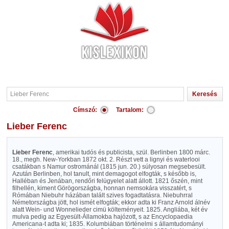
Címszó:
Tartalom:
Lieber Ferenc
Lieber Ferenc
, amerikai tudós és publicista, szül. Berlinben 1800 márc.
18., megh. New-Yorkban 1872 okt. 2. Részt vett a lignyi és waterlooi
csatákban s Namur ostrománál (1815 jun. 20.) súlyosan megsebesült.
Azután Berlinben, hol tanult, mint demagogot elfogták, s később is,
Halléban és Jenában, rendőri felügyelet alatt állott. 1821 őszén, mint
filhellén, kiment Görögországba, honnan nemsokára visszatért, s
Rómában Niebuhr házában talált szives fogadtatásra. Niebuhrral
Németországba jött, hol ismét elfogták; ekkor adta ki Franz Arnold álnév
alatt Wein- und Wonnelieder cimü költeményeit. 1825. Angliába, két év
mulva pedig az Egyesült-Államokba hajózott, s az Encyclopaedia
Americana-t adta ki; 1835. Kolumbiában történelmi s államtudományi