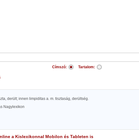
Címszó:
Tartalom:
s
tiszta, derült; innen limpiditas a. m. tisztaság, derültség.
las Nagylexikon
line a Kislexikonnal Mobilon és Tableten is