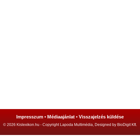
Impresszum
•
Médiaajánlat
•
Visszajelzés küldése
© 2026 Kislexikon.hu - Copyright Lapoda Multimédia, Designed by BioDigit Kft.