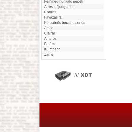
Fémmegmunkáló gépek
Arrest of judgement
comics
Favázas fal
Kölcsönös becsületsértés
Amite
Clairac
Anterós
Balázs
Kulmbach
Zante