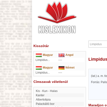
Kisszótár
Magyar
Angol
Limpidu
Limpidus...
----
Magyar
Német
Limpidus...
----
(lat.) a. m. 
Címszavak véletlenül
Forrás: Pal
Kis - Kun - Halas
kanter
Albertotipia
Palackálló bor
Maradjon on