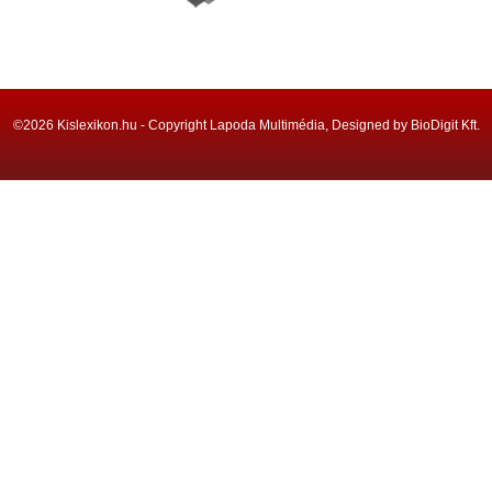
©2026 Kislexikon.hu - Copyright Lapoda Multimédia, Designed by BioDigit Kft.