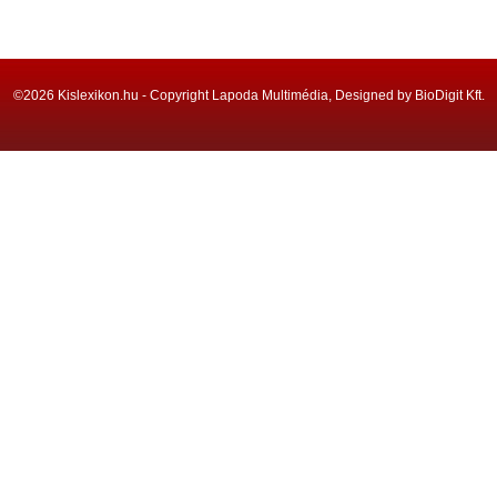
©2026 Kislexikon.hu - Copyright Lapoda Multimédia, Designed by BioDigit Kft.