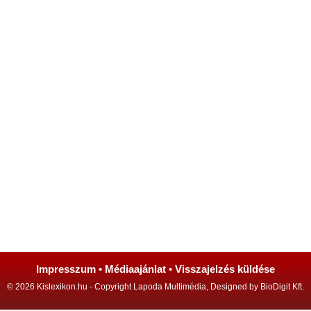
Impresszum
•
Médiaajánlat
•
Visszajelzés küldése
© 2026 Kislexikon.hu - Copyright Lapoda Multimédia, Designed by BioDigit Kft.