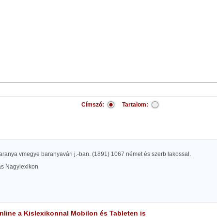
Címszó:
Tartalom:
aranya vmegye baranyavári j.-ban. (1891) 1067 német és szerb lakossal.
las Nagylexikon
line a Kislexikonnal Mobilon és Tableten is