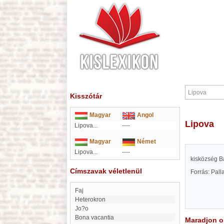
Kisszótár
Magyar
Angol
Lipova
Lipova...
----
Magyar
Német
Lipova...
----
kisközség B
Címszavak véletlenül
Forrás: Pal
Faj
heterokron
Jo?o
Bona vacantia
Maradjon on