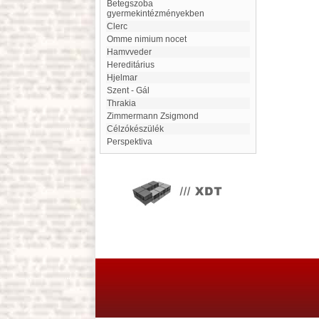
Betegszoba
gyermekintézményekben
Clerc
Omme nimium nocet
Hamvveder
hereditárius
Hjelmar
Szent - Gál
Thrakia
Zimmermann Zsigmond
Célzókészülék
Perspektiva