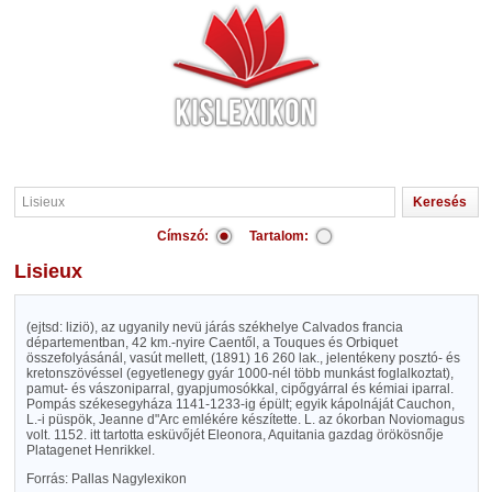
Címszó:
Tartalom:
Lisieux
(ejtsd: liziö), az ugyanily nevü járás székhelye Calvados francia
départementban, 42 km.-nyire Caentől, a Touques és Orbiquet
összefolyásánál, vasút mellett, (1891) 16 260 lak., jelentékeny posztó- és
kretonszövéssel (egyetlenegy gyár 1000-nél több munkást foglalkoztat),
pamut- és vászoniparral, gyapjumosókkal, cipőgyárral és kémiai iparral.
Pompás székesegyháza 1141-1233-ig épült; egyik kápolnáját Cauchon,
L.-i püspök, Jeanne d"Arc emlékére készítette. L. az ókorban Noviomagus
volt. 1152. itt tartotta esküvőjét Eleonora, Aquitania gazdag örökösnője
Platagenet Henrikkel.
Forrás: Pallas Nagylexikon