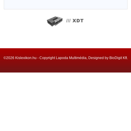
©2026 Kislexikon.hu - Copyright Lapoda Multimédia, Designed by BioDigit Kft.