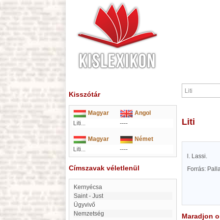
Kisszótár
Magyar
Angol
Liti
Liti...
----
Magyar
Német
Liti...
----
l. Lassi.
Címszavak véletlenül
Forrás: Pal
Kernyécsa
Saint - Just
Ügyvivő
Nemzetség
Maradjon on