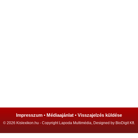
Impresszum
•
Médiaajánlat
•
Visszajelzés küldése
© 2026 Kislexikon.hu - Copyright Lapoda Multimédia, Designed by BioDigit Kft.