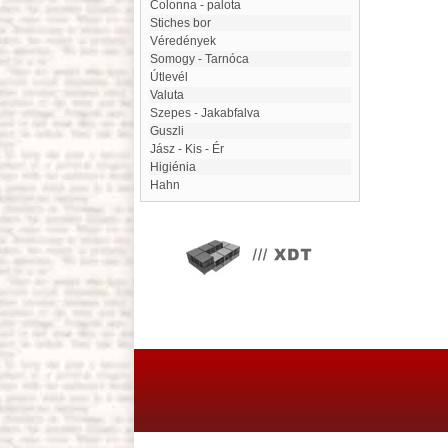
Colonna - palota
Stiches bor
Véredények
Somogy - Tarnóca
Útlevél
valuta
Szepes - Jakabfalva
guszli
Jász - Kis - Ér
Higiénia
Hahn