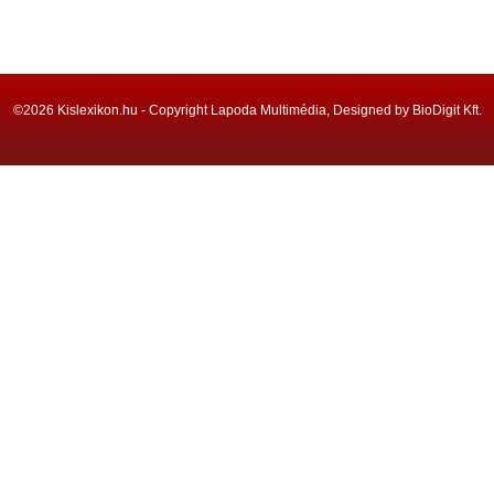
©2026 Kislexikon.hu - Copyright Lapoda Multimédia, Designed by BioDigit Kft.