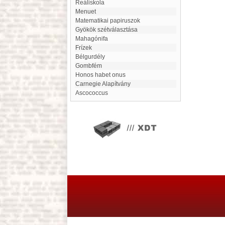
Reáliskola
Menuet
matematikai papiruszok
Gyökök szétválasztása
mahagónifa
Frízek
Bélgurdély
Gombfém
Honos habet onus
Carnegie Alapítvány
Ascococcus