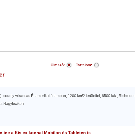
Címszó:
Tartalom:
ver
 rivr), county Arkansas É.-amerikai államban, 1200 km!2 területtel, 6500 lak., Richmon
las Nagylexikon
line a Kislexikonnal Mobilon és Tableten is