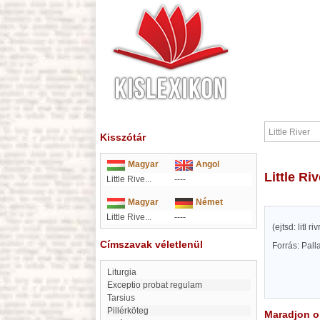
Kisszótár
Magyar
Angol
Little Ri
Little Rive...
----
Magyar
Német
Little Rive...
----
(ejtsd: litl
Címszavak véletlenül
Forrás: Pal
Liturgia
exceptio probat regulam
Tarsius
pillérköteg
Maradjon on