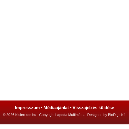
Impresszum
•
Médiaajánlat
•
Visszajelzés küldése
© 2026 Kislexikon.hu - Copyright Lapoda Multimédia, Designed by BioDigit Kft.