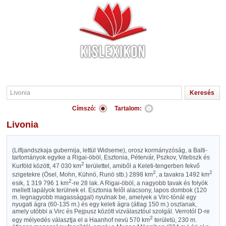
Címszó:
Tartalom:
Livonia
(Lifljandszkaja gubernija, lettül Widseme), orosz kormányzóság, a Balti-
tartományok egyike a Rigai-öböl, Esztonia, Pétervár, Pszkov, Vitebszk és
2
Kurföld között, 47 030 km
területtel, amiből a Keleti-tengerben fekvő
2
2
szigetekre (Ösel, Mohn, Kühnö, Runö stb.) 2898 km
, a tavakra 1492 km
2
esik, 1 319 796 1 km
-re 28 lak. A Rigai-öböl, a nagyobb tavak és folyók
mellett lapályok terülnek el. Esztonia felől alacsony, lapos dombok (120
m. legnagyobb magassággal) nyulnak be, amelyek a Virc-tónál egy
nyugati ágra (60-135 m.) és egy keleti ágra (átlag 150 m.) oszlanak,
amely utóbbi a Virc és Pejpusz között vizválasztóul szolgál. Verrotól D-re
2
egy mélyedés választja el a Haanhof nevü 570 km
területü, 230 m.