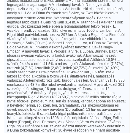
átlagos magasságu fensíktól, amely a Munna Mäggiben (324 m.) éri el a
legnagyobb magasságát. A Marienburgi tavaktól D-re egy másik
depresszió van, amelytől DNy-ra az Aaifensík terül el; ennek azon részét,
amely a L.-i-Aa, a Düna és ennek mellékvize, az Ewst között fekszik s
2
amelynek területe 2280 km
, Wendeni-Svájcnak hivják. Benne a
legmagasabb csúcs a Gaising Kaln 314 m. A Haanhofi- és Aai-fennsíkok
európai Oroszország belsejében a legmagasabban fekvő részek. L.
vizekben rendkivül gazdag; 325 folyó és mintegy 1000 tó van benne. A
Rigai-öböl partvidékének hossza 297 km. A folyók a Rigai- és a Finn-öböl
vizkörnyékéhez tartoznak. A jelentékenyebbek az előbbiek közt: a
Pernava, a Salis (90 km.), a Sanet-Uppé, a L.-i-Aa, a Düna az Ewsttel, a
Bolder-Aaval. A Finn-öböl vizkörnéykéhez tartozik: a Kis- és Nagy-
Embach. A nagyobb tavak: a Pejpusz, a Vire, a Luban, Burtnek, Babit. Az
időjárás gyorsan váltakozó; a ködök gyakoriak. A bányászat meszet,
gipszet, alabastromot, márványt és vasat szolgáltat. A földnek 18,5%-a
szántó, 24,4%-a erdő, 41,5%-a rét és legelő. A lakosok németek (7,87%),
oroszok (4,71%), izraeliták (2,4%), lettek (42,72%) és esztek (41,49%).
Vallás szerint van 81,6% protestáns, 13,4% gör. kat., 1% róm. kat. A
lakosság főfoglalkozása a földmivelés, állattenyésztés, halászat és
vadászat. A főtermékek: rozs, zab, burgonya és len. Gyár van 591, 18 380
munkással és 43,7 millió rubel évenkénti termeléssel. A gyárak közül 301
szeszégető és sörgyár, 18 gép- és drótgyár, 41 fürészmalom, 12
posztószövő, 16 dohány-, 8 papirgyár stb. A kereskedelmi forgalom
középpontja Riga. A kivitel (1892) 60,7, a bevitel 23 millió rubelre rúg; a
kivitel főcikkei: petroleum, haj, len és lenmag, kender, gabona és épületfa;
a bevitelé: hering, só, szén, bor, gyarmatáruk, vas, mezőgazdasági és
egyéb gépek. Iskolák: egy egyetem (Dorpatban), 13 tiu- és ugyanannyi
leányközépiskola, 9 szakiskola (rigai politechnikum, dorpati állatorvosi
iskola, tanítóképző stb.) és 1896 alsó és népiskola. Járásai: Riga, Fellin,
Jurjev (Dorpat), Ösel, Pernava, Valk, Venden, Verro és Volmar. Főváros:
Riga. Ny.-Európából a XII. sz.-ban először lübecki kereskedők keresték föl
a Düna torkolatának környékét. 30 évvel későbben Meinhard ágoston-