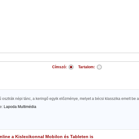
Címszó:
Tartalom:
 osztrák népi tánc, a keringő egyik előzménye, melyet a bécsi klasszika emelt be
te:
Lapoda Multimédia
line a Kislexikonnal Mobilon és Tableten is