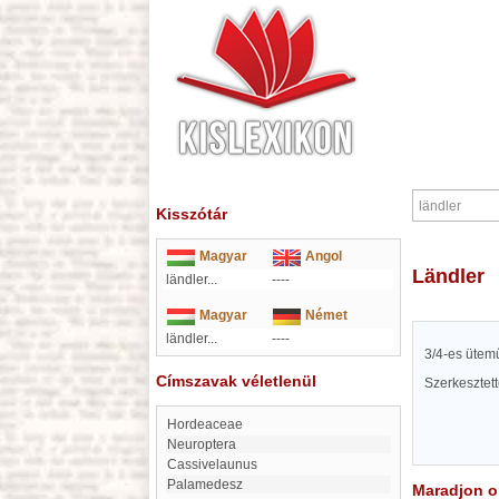
Kisszótár
Magyar
Angol
ländler
ländler...
----
Magyar
Német
ländler...
----
3/4-es ütemű
Címszavak véletlenül
Szerkesztet
Hordeaceae
Neuroptera
Cassivelaunus
Palamedesz
Maradjon on