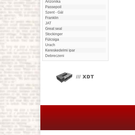
Arizonika
Passepoil
Szent - Gál
Franklin
JAT
Great seal
Stockinger
Fülcsiga
Urach
Kereskedelmi ipar
Debreczeni