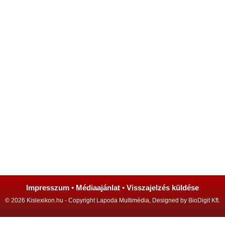
Impresszum
•
Médiaajánlat
•
Visszajelzés küldése
© 2026 Kislexikon.hu - Copyright Lapoda Multimédia, Designed by BioDigit Kft.