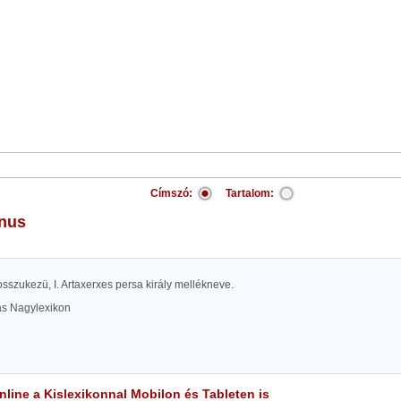
Címszó:
Tartalom:
anus
 hosszukezü, I. Artaxerxes persa király mellékneve.
las Nagylexikon
line a Kislexikonnal Mobilon és Tableten is