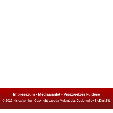
Impresszum
•
Médiaajánlat
•
Visszajelzés küldése
© 2026 Kislexikon.hu - Copyright Lapoda Multimédia, Designed by BioDigit Kft.