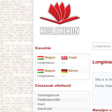
Kisszótár
Magyar
Angol
Longim
Longimanus...
----
Magyar
Német
Longimanus...
----
(lat.) a. m.
Címszavak véletlenül
Forrás: Pal
Szükségpénzek
Palatinatusi káté
Hariri
Izlandi pát
Maradjon on