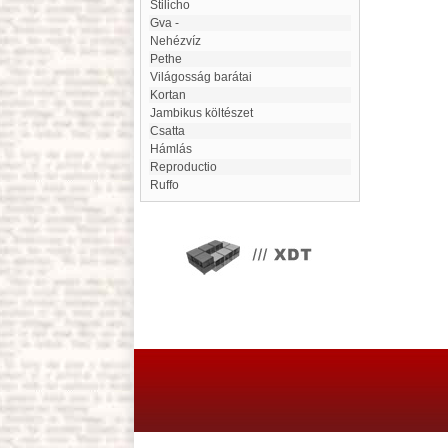
Stilicho
gva -
Nehézvíz
Pethe
Világosság barátai
Kortan
jambikus költészet
Csatta
Hámlás
Reproductio
Ruffo