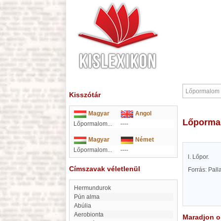
Kisszótár
Magyar
Angol
Lőporm
Lőpormalom...
----
Magyar
Német
Lőpormalom...
----
l. Lőpor.
Címszavak véletlenül
Forrás: Pal
Hermundurok
Pún alma
abúlia
Aerobionta
Maradjon on