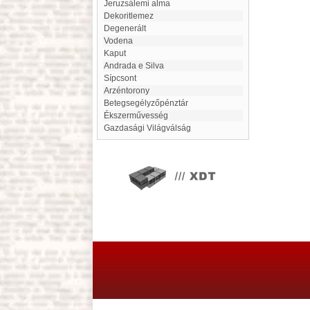
Jeruzsálemi alma
dekoritlemez
degenerált
Vodena
kaput
Andrada e Silva
Sípcsont
Arzéntorony
Betegsegélyzőpénztár
ékszerművesség
Gazdasági Világválság