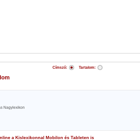
Címszó:
Tartalom:
alom
las Nagylexikon
line a Kislexikonnal Mobilon és Tableten is