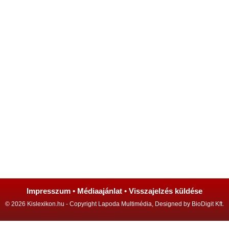
Impresszum
•
Médiaajánlat
•
Visszajelzés küldése
© 2026 Kislexikon.hu - Copyright Lapoda Multimédia, Designed by BioDigit Kft.