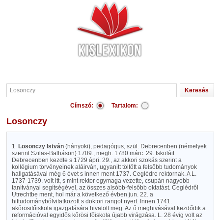
Címszó:
Tartalom:
Losonczy
1.
Losonczy István
(hányoki), pedagógus, szül. Debrecenben (némelyek
szerint Szilas-Balháson) 1709., megh. 1780 márc. 29. Iskoláit
Debrecenben kezdte s 1729 ápri. 29., az akkori szokás szerint a
kollégium törvényeinek aláirván, ugyanitt töltött a felsőbb tudományok
hallgatásával még 6 évet s innen ment 1737. Ceglédre rektornak. A L.
1737-1739. volt itt, s mint rektor egymaga vezette, csupán nagyobb
tanítványai segítségével, az összes alsóbb-felsőbb oktatást. Ceglédről
Utrechtbe ment, hol már a következő évben jun. 22. a
hittudománybólvitatkozott s doktori rangot nyert. Innen 1741.
akőrösifőiskola igazgatására hivatott meg. Az ő meghivásával kezdődik a
reformációval egyidős kőrösi főiskola újabb virágzása. L. 28 évig volt az