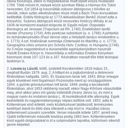
iskola főoszlopa, ekkor is megsiketülése miatt lépett vissza hivatalától
1769. Több művet irt, melyek közül azonban főkép a Hármas Kis Tükör
nevezetes. Ezt 1854-ig használták sokszor átdolgozva s bővítve az
iskolák, mikor aztán alkotmánytani része miatt a Bach-Thun-korszakban
betiltották. Erdély földrajzát az 1773-ikikiadásában Benkő József adta a
könyvhöz. Számos átdolgozói közül nevezetes Holéczy Mihály, ki az
1836-iki komáromi kiadást dolgozta át. Egyéb művei: Disputatio
theologica ad Jessaae (Trajectum ad Rh. 1740); Éneklésben tanító
mester (Pozsony 1754); Artis poeticae subsidium (u. o. 1768); A juhtartás
és dohánytenyésztés (Paul Vencel után a Helytartó tanács rendeletére u.
o. 1773); A szt. históriának summája (Osterwald és Maróthy, u. o. 1773);
Geographia orbis universi pro Scholis Helv. Confess. in Hungaria (1746).
Az ő műve nagyobbrészt a dunamelléki egyházkerületben használt
Halotti Énekes Könyv is. Hasonlókép a református Énekes Könyvben
tizennyolc ének 107-123 és a 167. Kéziratban maradt tőle több teologiai
tankönyv is.
2.
Losonczy László
, költő, született Kecskeméten 1818 május 15.,
meghalt Budán 1879. aug. 2. A hittant és a jogtudományt a debreceni
főiskolában hallgatta. 1841. Ér-Szalacson tanár lett. 1843. Bihar vmegye
egyik követével mint fogalmazó Pozsonyba ment az országgyülésre.
1844. a gyönki gimnáziumban lett tanár. 1849. pedig a kecskeméti
főiskolában, ahol 1853 októberig maradt; ekkor Nagy-Kőrösre választották
meg, ahol akkor jeles irói gárda működött (Arany János is), és mint a
magyar nyelv és irodalom tanára L. itt munkálkodott élte alkonyáig. Egyik
kedveltebb és nagytermékenységü népies költőnk volt. 1853. adta ki
Költeményei első kötetét, mely köztetszéssel találkozott; természetes
kedéllyel dalolt és több dala elterjedt a nép közt is. Hazafias irányu
költeményeit szavalni szerették. Versei második kötete 1857. jenelt meg.
Újabb költeményei második kiadása pedig 1862-ben. Költeményeken
kívül egyéb dolgozatokat is irt a szépirodalmi lapokba, különösen sikerült
genre-képeket.