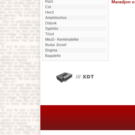
Ráró
Maradjon on
Cor
Herzl
Amphilochos
Dályok
Syphilis
tószt
Mező - Keménytelke
Budai József
dogma
Bagatelle