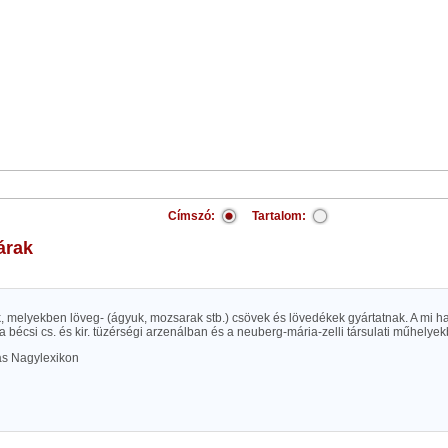
Címszó:
Tartalom:
árak
ek, melyekben löveg- (ágyuk, mozsarak stb.) csövek és lövedékek gyártatnak. A mi
a bécsi cs. és kir. tüzérségi arzenálban és a neuberg-mária-zelli társulati műhelyek
las Nagylexikon