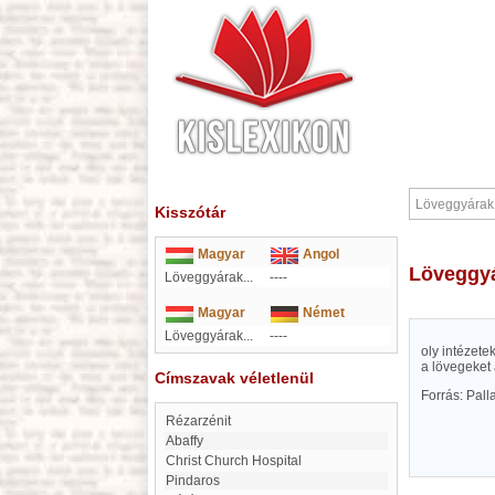
Kisszótár
Magyar
Angol
Löveggy
Löveggyárak...
----
Magyar
Német
Löveggyárak...
----
oly intézet
a lövegeket 
Címszavak véletlenül
Forrás: Pal
Rézarzénit
Abaffy
Christ Church Hospital
Pindaros