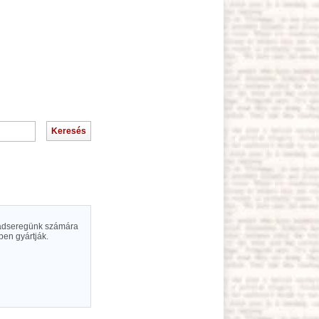
 hadseregünk számára
ben gyártják.