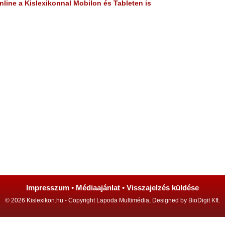
line a Kislexikonnal Mobilon és Tableten is
Impresszum
•
Médiaajánlat
•
Visszajelzés küldése
© 2026 Kislexikon.hu - Copyright Lapoda Multimédia, Designed by BioDigit Kft.