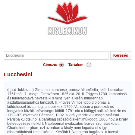
Címszó:
Tartalom:
Lucchesini
(ejtsd: lukkezini) Girolamo marchese, porosz államférfiu, szül. Luccában
1751 máj. 7., megh. Firenzében 1825 okt. 20. II. Frigyes 1780. kamarássá
és felolvasójává nevezte ki s mint ilyen a király mindennapi
asztaltársaságához tartozott. II. Frigyes Vilmos több diplomáciai
küldetéssel bizta meg; a többi közt 1790. Varsóban a poroszok és
lengyelek között szövetséget kötött. 1791 óta a külügyi politikát intézte és
1793-97. követ volt Bécsben. 1802. a király rendkivüli megbizatással
Párisba küldte, hol a barátság szószólójaként működött. 1806 nov. a király
beleegyezése nélkül I. Napleonnal gyalázatos fegyverszünetet kötött
Charlottenburgban; ezt azonban a király nem fogadta el s igy
elbocsáttatását kellett kérnie. Később I. Napoleon hugának, a luccai