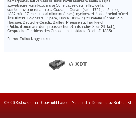
hercegnőnek lett kamarása. Iratai közül említésre méltó a rajnai
szövetségre vonatkozó műve Sulle cause degli effetti della
confederazione renana etc. Öccse, L. Cesare (szül. 1756 jul. 2., megh.
1832 máj. 17. mint luccai államtanácsos), nyelvészeti és történelmi művei
által tünt ki. Dolgozatai (Opere, Lucca 1832-34) 22 kötetre rúgnak. V. ö.
Häusser, Deutsche Gesch.; Bailleu, Preussen u. Frankreich
(Publicationen aus dem preussischen Staatsarchiv, 8. és 29. köt.);
Gespräche Friedrichs des Grossen mit L. (kiadta Bischoff, 1885).
Forrás: Pallas Nagylexikon
©2026 Kislexikon.hu - Copyright Lapoda Multimédia, Designed by BioDigit Kft.