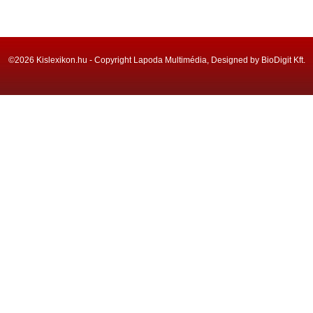
©2026 Kislexikon.hu - Copyright Lapoda Multimédia, Designed by BioDigit Kft.