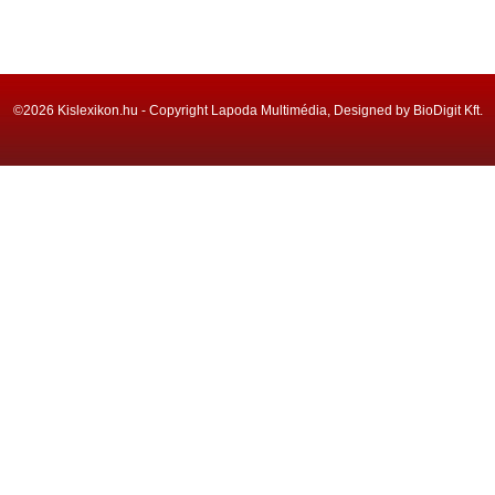
©2026 Kislexikon.hu - Copyright Lapoda Multimédia, Designed by BioDigit Kft.