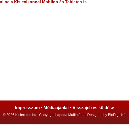
line a Kislexikonnal Mobilon és Tableten is
Impresszum
•
Médiaajánlat
•
Visszajelzés küldése
© 2026 Kislexikon.hu - Copyright Lapoda Multimédia, Designed by BioDigit Kft.