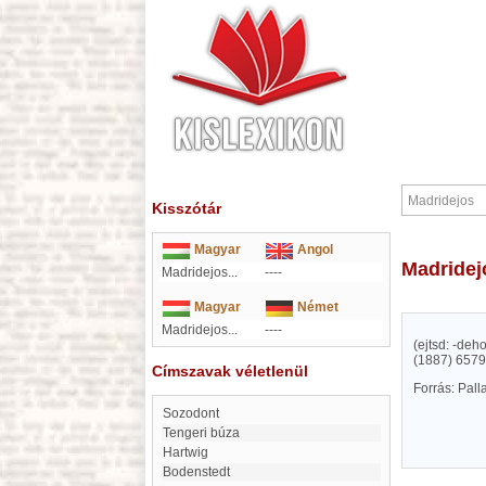
Kisszótár
Magyar
Angol
Madride
Madridejos...
----
Magyar
Német
Madridejos...
----
(ejtsd: -deh
(1887) 6579 
Címszavak véletlenül
Forrás: Pal
Sozodont
Tengeri búza
Hartwig
Bodenstedt