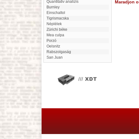
Quantitativ analizis
Maradjon on
Burnley
einschaltol
Tigrismacska
Néplélek
Zürichi béke
mea culpa
Porzó
Oelsnitz
Rabszolgaság
San Juan