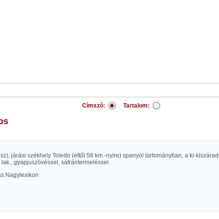
Címszó:
Tartalom:
jos
osz), járási székhely Toledo (ettől 58 km.-nyire) spanyol tartományban, a ki-kiszára
lak., gyapjuszövéssel, sáfrántermeléssel.
las Nagylexikon