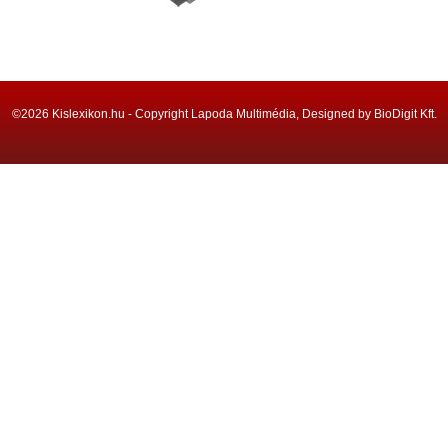
©2026 Kislexikon.hu - Copyright Lapoda Multimédia, Designed by BioDigit Kft.