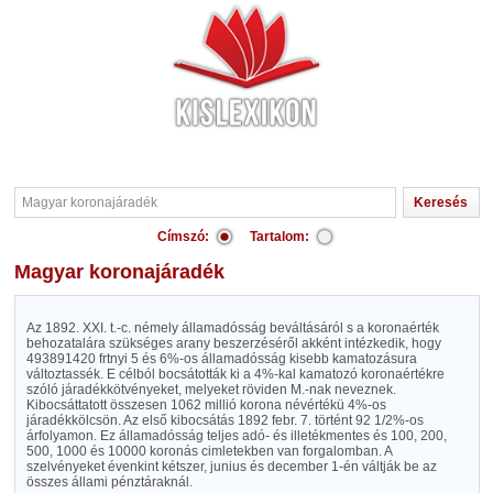
Címszó:
Tartalom:
Magyar koronajáradék
Az 1892. XXI. t.-c. némely államadósság beváltásáról s a koronaérték
behozatalára szükséges arany beszerzéséről akként intézkedik, hogy
493891420 frtnyi 5 és 6%-os államadósság kisebb kamatozásura
változtassék. E célból bocsátották ki a 4%-kal kamatozó koronaértékre
szóló járadékkötvényeket, melyeket röviden M.-nak neveznek.
Kibocsáttatott összesen 1062 millió korona névértékü 4%-os
járadékkölcsön. Az első kibocsátás 1892 febr. 7. történt 92 1/2%-os
árfolyamon. Ez államadósság teljes adó- és illetékmentes és 100, 200,
500, 1000 és 10000 koronás cimletekben van forgalomban. A
szelvényeket évenkint kétszer, junius és december 1-én váltják be az
összes állami pénztáraknál.