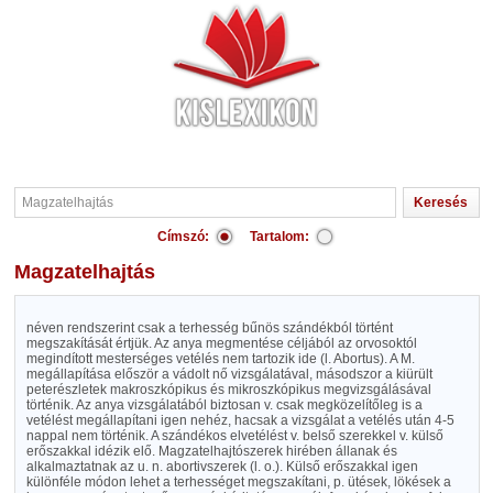
Címszó:
Tartalom:
Magzatelhajtás
néven rendszerint csak a terhesség bűnös szándékból történt
megszakítását értjük. Az anya megmentése céljából az orvosoktól
megindított mesterséges vetélés nem tartozik ide (l. Abortus). A M.
megállapítása először a vádolt nő vizsgálatával, másodszor a kiürült
peterészletek makroszkópikus és mikroszkópikus megvizsgálásával
történik. Az anya vizsgálatából biztosan v. csak megközelítőleg is a
vetélést megállapítani igen nehéz, hacsak a vizsgálat a vetélés után 4-5
nappal nem történik. A szándékos elvetélést v. belső szerekkel v. külső
erőszakkal idézik elő. Magzatelhajtószerek hirében állanak és
alkalmaztatnak az u. n. abortivszerek (l. o.). Külső erőszakkal igen
különféle módon lehet a terhességet megszakítani, p. ütések, lökések a