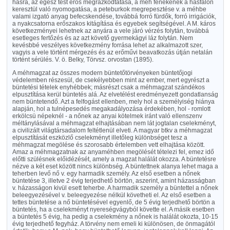
hasra, az egész test erős megrázkódtatása, a méh fenekének a hasfalon
keresztül való nyomogatása, a peteburkok megrepesztése v. a méhbe
valami izgató anyag befecskendése, továbbá forró fürdők, forró irrigációk,
a nyakcsatorna erőszakos kitágítása és egyebek segítségével. A M. káros
következményei lehetnek az anyára a vele járó vérzés folytán, továbbá
esetleges fertőzés és az azt követő gyermekágyi láz folytán. Nem
kevésbbé veszélyes következmény forrása lehet az alkalmazott szer,
vagyis a vele történt mérgezés és az erőművi beavatkozás útján netalán
történt sérülés. V. ö. Belky, Törvsz. orvostan (1895).
A méhmagzat az összes modern büntetőtörvényeken büntetőjogi
védelemben részesül, de csekélyebben mint az ember, mert egyrészt a
büntetési tételek enyhébbek; másrészt csak a méhmagzat szándékos
elpusztítása kerül büntetés alá. Az elvetélést eredményezett gondatlanság
nem büntetendő. Azt a felfogást ellenben, mely hol a személyiség hiánya
alapján, hol a tulnépesedés megakadályozása érdekében, hol - romlott
erkölcsü népeknél - a nőnek az anyai kötelmek iránt való ellenszenv
méltánylásával a méhmagzat elhajtásában nem lát jogtalan cselekményt,
a civilizált világtársadalom feltétlenül elveti. A magyar btkv a méhmagzat
elpusztítását eszközlő cselekményt illetőleg különbséget tesz a
méhmagzat megölése és szorosabb értelemben vett elhajtása között.
Amaz a méhmagzatnak az anyaméhben megölését tételezi fel, emez idő
előtti szülésnek előidézését, amely a magzat halálát okozza. A büntetésre
nézve a két eset között nincs különbség. A büntettnek alanya lehet maga a
teherben levő nő v. egy harmadik személy. Az első esetben a nőnek
büntetése 3, illetve 2 évig terjedhető börtön, aszerint, amint házasságban
v. házasságon kivül esett teherbe. A harmadik személy a büntettel a nőnek
beleegyezésével v. beleegyezése nélkül követheti el. Az első esetben a
tettes büntetése a nő büntetésével egyenlő, de 5 évig terjedhető börtön a
büntetés, ha a cselekményt nyereségvágyból követte el. A másik esetben
a büntetés 5 évig, ha pedig a cselekmény a nőnek is halálát okozta, 10-15
évig terjedhető fegyház. A törvény nem emeli ki különösen, de önmagától