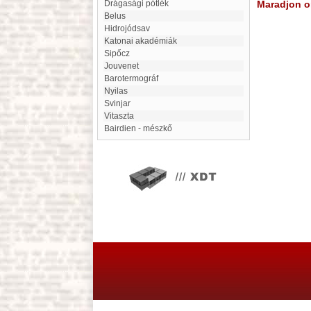
Drágasági pótlék
Maradjon on
Belus
Hidrojódsav
Katonai akadémiák
Sipőcz
Jouvenet
barotermográf
Nyilas
Svinjar
Vitaszta
Bairdien - mészkő