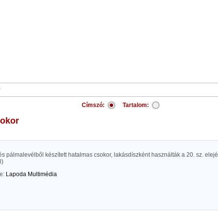
Címszó:
Tartalom:
sokor
s pálmalevélből készített hatalmas csokor, lakásdíszként használták a 20. sz. elejé
l)
te:
Lapoda Multimédia