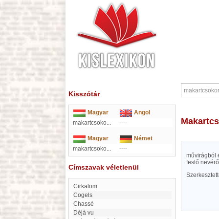
Kisszótár
Magyar
Angol
makartc
makartcsoko...
----
Magyar
Német
makartcsoko...
----
művirágból é
festő nevérő
Címszavak véletlenül
Szerkesztet
Cirkalom
Cogels
Chassé
déjá vu