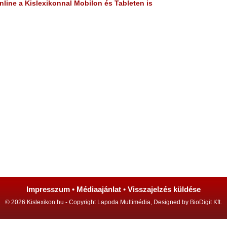
line a Kislexikonnal Mobilon és Tableten is
Impresszum
•
Médiaajánlat
•
Visszajelzés küldése
© 2026 Kislexikon.hu - Copyright Lapoda Multimédia, Designed by BioDigit Kft.