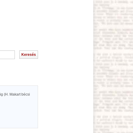
ig (H. Makart bécsi