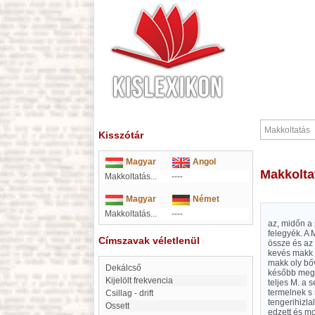
Kisszótár
Magyar
Angol
Makkolt
Makkoltatás...
----
Magyar
Német
Makkoltatás...
----
az, midőn a 
felegyék. A
Címszavak véletlenül
össze és az 
kevés makk 
makk oly bőv
Dekálcső
később megun
kijelölt frekvencia
teljes M. a 
termelnek s 
Csillag - drift
tengerihizla
Ossett
edzett és mo