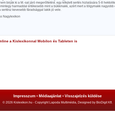
 nem birják ki a M.-sal járó megerőltetést. egy kifejlett sertés hizlalására 5-8 hektol
 mintegy harmaddal értékesebb mint a bükkmakk, azért mert a tölgymakk nagyobb 
 sertész kevesebb fáradsággal lakik jó vele.
las Nagylexikon
line a Kislexikonnal Mobilon és Tableten is
Impresszum
•
Médiaajánlat
•
Visszajelzés küldése
© 2026 Kislexikon.hu - Copyright Lapoda Multimédia, Designed by BioDigit Kft.