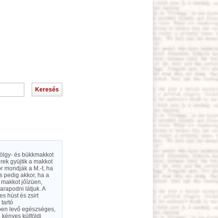
 tölgy- és bükkmakkot
rek gyüjtik a makkot
or mondják a M.-t, ha
s pedig akkor, ha a
 makkot jőízüen,
arapodni látjuk. A
s húst és zsirt
 tartó
rőben levő egészséges,
 kényes külföldi