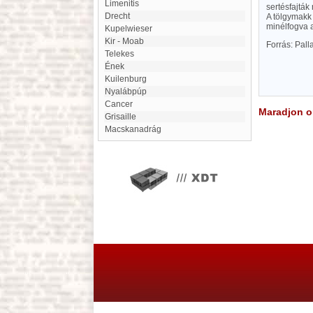
Limenitis
sertésfajták
Drecht
A tölgymakk
minélfogva a
Kupelwieser
Kir - Moab
Forrás: Pal
Telekes
Ének
Kuilenburg
Nyalábpúp
cancer
Maradjon on
grisaille
Macskanadrág