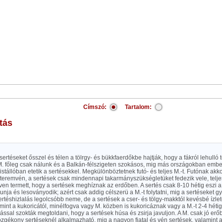
Címszó:
Tartalom:
atás
sertéseket ősszel és télen a tölrgy- és bükkfaerdőkbe hajtják, hogy a fákról lehulló
 M. főleg csak nálunk és a Balkán-félszigeten szokásos, mig más országokban embe
istállóban etetik a sertésekkel. Megkülönböztetnek futó- és teljes M.-t. Futónak akk
teremvén, a sertések csak mindennapi takarmányszükségletüket fedezik vele, telje
en termett, hogy a sertések meghíznak az erdőben. A sertés csak 8-10 hétig eszi a
ja és lesoványodik; azért csak addig célszerü a M.-t folytatni, mig a sertéseket gy
sertéshizlalás legolcsóbb neme, de a sertések a cser- és tölgy-makktól kevésbé ízlete
mint a kukoricától, minélfogva vagy M. közben is kukoricáznak vagy a M.-t 2-4 hétig
lással szokták megtoldani, hogy a sertések húsa és zsirja javuljon. A M. csak jó e
zgékony sertéseknél alkalmazható, mig a nagyon fiatal és vén sertések, valamint a