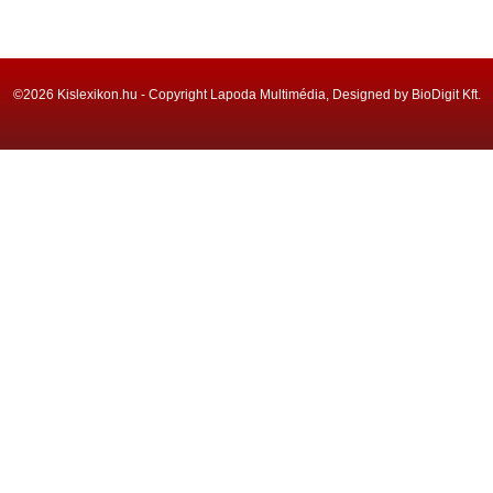
©2026 Kislexikon.hu - Copyright Lapoda Multimédia, Designed by BioDigit Kft.