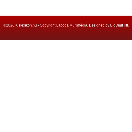
©2026 Kislexikon.hu - Copyright Lapoda Multimédia, Designed by BioDigit Kft.