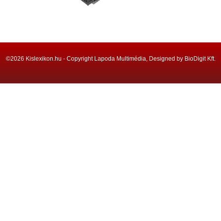
©2026 Kislexikon.hu - Copyright Lapoda Multimédia, Designed by BioDigit Kft.