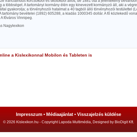
ze franciaindus korcsokból és skótokból állott, de 1881 óta a jelentékeny bevándo
 a többséget. A tartományi kormány élén egy kinevezett kormányzó áll, aki a végre
által gyakorolja; a törvényhozói hatalmat a 40 tagból álló törvényhozói testülettel (
A tartomány bevételei (1892) 605288, a kiadás 1000345 dollár. A fő közlekedő von
. A főváros Vinnipeg.
las Nagylexikon
line a Kislexikonnal Mobilon és Tableten is
Impresszum
•
Médiaajánlat
•
Visszajelzés küldése
© 2026 Kislexikon.hu - Copyright Lapoda Multimédia, Designed by BioDigit Kft.