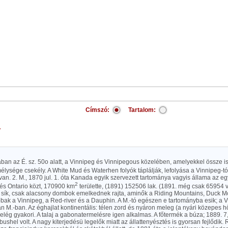
Címszó:
Tartalom:
a
ban az É. sz. 50o alatt, a Vinnipeg és Vinnipegous közelében, amelyekkel össze is
mélysége csekély. A White Mud és Waterhen folyók táplálják, lefolyása a Vinnipeg-tó
n. 2. M., 1870 jul. 1. óta Kanada egyik szervezett tartománya vagyis állama az eg
2
 és Ontario közt, 170900 km
területte, (1891) 152506 lak. (1891. még csak 65954 vo
sík, csak alacsony dombok emelkednek rajta, aminők a Riding Mountains, Duck Mo
bak a Vinnipeg, a Red-river és a Dauphin. A M.-tó egészen e tartományba esik; a 
n M.-ban. Az éghajlat kontinentális: télen zord és nyáron meleg (a nyári közepes h
elég gyakori. A talaj a gabonatermelésre igen alkalmas. A főtermék a búza; 1889. 7
 bushel volt. A nagy kiterjedésü legelők miatt az állattenyésztés is gyorsan fejlődi