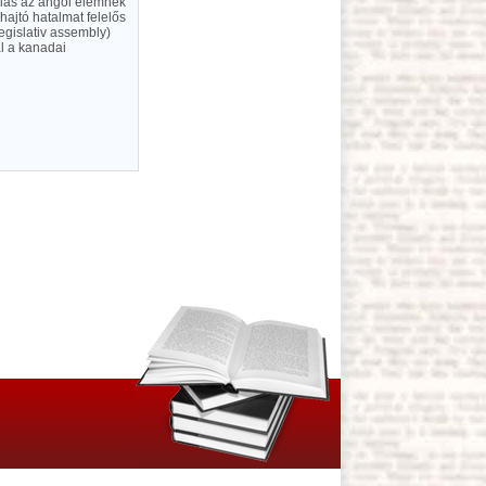
rlás az angol elemnek
hajtó hatalmat felelős
Legislativ assembly)
al a kanadai