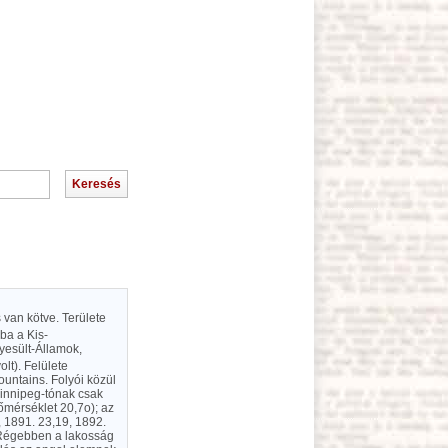
 van kötve. Területe
ba a Kis-
yesült-Államok,
lt). Felülete
untains. Folyói közül
Vinnipeg-tónak csak
őmérséklet 20,7o); az
, 1891. 23,19, 1892.
k. Régebben a lakosság