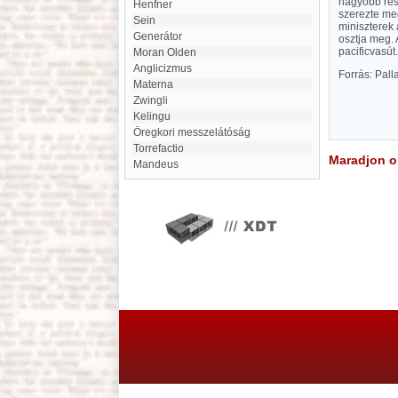
nagyobb rés
Henfner
szerezte meg
Sein
miniszterek 
Generátor
osztja meg. 
pacificvasút
Moran Olden
anglicizmus
Forrás: Pal
Materna
Zwingli
Kelingu
Öregkori messzelátóság
Torrefactio
Maradjon on
mandeus