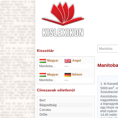
Kisszótár
Magyar
Angol
Manitob
Manitoba...
----
Magyar
Német
Manitoba...
----
1. tó Kanadá
2
5000 km
, 
Címszavak véletlenül
Szaszkacseva
Assziniboia
nagyobbára 
Bert
a legnagyob
Bágyadtság
egy része va
Csicska
első nyáron 
Drôle
14,45 millió