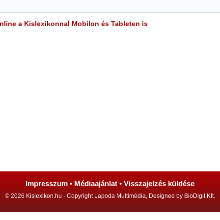
line a Kislexikonnal Mobilon és Tableten is
Impresszum
•
Médiaajánlat
•
Visszajelzés küldése
© 2026 Kislexikon.hu - Copyright Lapoda Multimédia, Designed by BioDigit Kft.