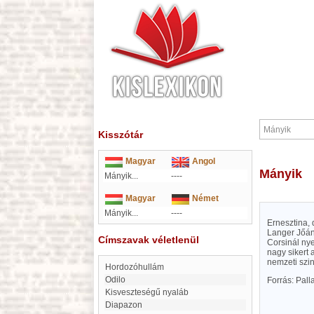
Kisszótár
Magyar
Angol
Mányik
Mányik...
----
Magyar
Német
Mányik...
----
Ernesztina,
Langer Jőáno
Címszavak véletlenül
Corsinál nye
nagy sikert 
nemzeti szin
hordozóhullám
Odilo
Forrás: Pal
kisveszteségű nyaláb
Diapazon