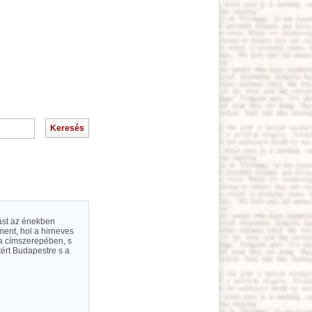
ást az énekben
ment, hol a hirneves
ta címszerepében, s
tért Budapestre s a