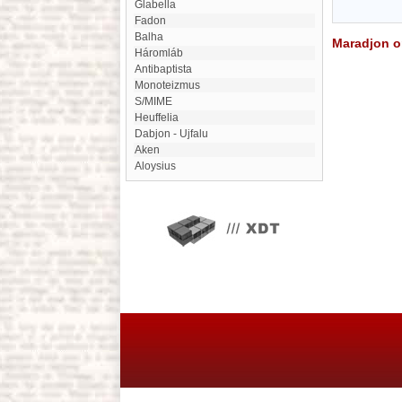
Glabella
Fadon
Balha
Maradjon on
Háromláb
Antibaptista
monoteizmus
S/MIME
Heuffelia
Dabjon - Ujfalu
Aken
Aloysius