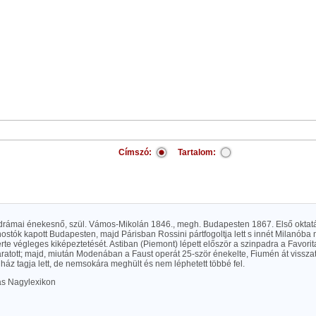
Címszó:
Tartalom:
 drámai énekesnő, szül. Vámos-Mikolán 1846., megh. Budapesten 1867. Első oktat
stók kapott Budapesten, majd Párisban Rossini pártfogoltja lett s innét Milanóba 
rte végleges kiképeztetését. Astiban (Piemont) lépett először a szinpadra a Favori
aratott; majd, miután Modenában a Faust operát 25-ször énekelte, Fiumén át vissza
ház tagja lett, de nemsokára meghült és nem léphetett többé fel.
las Nagylexikon