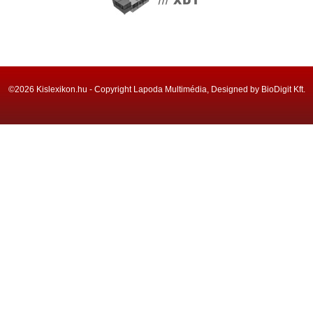
©2026 Kislexikon.hu - Copyright Lapoda Multimédia, Designed by BioDigit Kft.