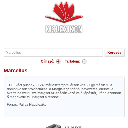
Címszó:
Tartalom:
Marcellus
1111. váci püspök, 1124. már esztergomi érsek volt. - Egy másik M. a
domonkosok provinciálisa, a Margit-legendából nevezetes. eleinte le
akarta beszélni szt. margitot az apácák közé való lépésről, utóbb azonban
ő magavette föl Margitot a rendbe.
Forrás: Pallas Nagylexikon