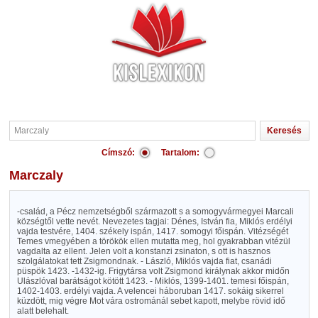
Címszó:
Tartalom:
Marczaly
-család, a Pécz nemzetségből származott s a somogyvármegyei Marcali
községtől vette nevét. Nevezetes tagjai: Dénes, István fia, Miklós erdélyi
vajda testvére, 1404. székely ispán, 1417. somogyi főispán. Vitézségét
Temes vmegyében a törökök ellen mutatta meg, hol gyakrabban vitézül
vagdalta az ellent. Jelen volt a konstanzi zsinaton, s ott is hasznos
szolgálatokat tett Zsigmondnak. - László, Miklós vajda fiat, csanádi
püspök 1423. -1432-ig. Frigytársa volt Zsigmond királynak akkor midőn
Ulászlóval barátságot kötött 1423. - Miklós, 1399-1401. temesi főispán,
1402-1403. erdélyi vajda. A velencei háboruban 1417. sokáig sikerrel
küzdött, mig végre Mot vára ostrománál sebet kapott, melybe rövid idő
alatt belehalt.