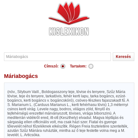
Címszó:
Tartalom:
Máriabogács
(növ., Silybum Vaill., Boldogasszony teje, tövise és tenyere, Szűz Mária
tövise, teje és tenyere, tarkatövis, fehér kerti lapu, tarka bogáncs, ezüst-
bogáncs, kerti bogáncs v. bogáncskóró), csöves-fészkes fajaszakadt fű. A
S. Marianum L. (Carduus Marianus L., kerti fehérhasu tövis) 1,3 méternyi
csinos kerti virág. Levele nagy, bodros, világos zöld, fénylő és
tejfehérségü erezettel márványozott, tövises, virága biborszinü. A
mediterrán vidékről ered, itt-ott (Keszthely) elvadul. Magva lépfájás és
sárgaság ellen officinális volt, ma csak házi szer. Fiatal és gyenge
tőlevelét néhol főzeléknek elkészítik. Régen Freia tiszteletére szentelték,
azután Szűz Máriára ruházták, mintha az ő teje festette volna meg a M.
levelét. L. Articsóka.