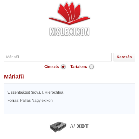
Címszó:
Tartalom:
Máriafű
v. szentpázsit (növ.), l. Hierochloa.
Forrás: Pallas Nagylexikon