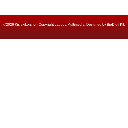
©2026 Kislexikon.hu - Copyright Lapoda Multimédia, Designed by BioDigit Kft.