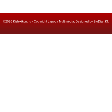
©2026 Kislexikon.hu - Copyright Lapoda Multimédia, Designed by BioDigit Kft.