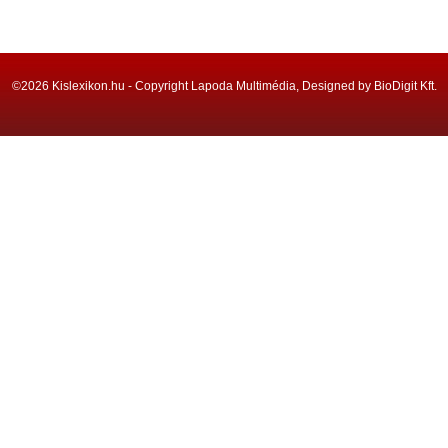
©2026 Kislexikon.hu - Copyright Lapoda Multimédia, Designed by BioDigit Kft.