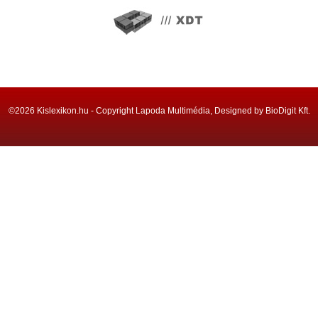
©2026 Kislexikon.hu - Copyright Lapoda Multimédia, Designed by BioDigit Kft.