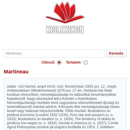
Címszó:
Tartalom:
Martineau
(ejtsd: -nó) Harriet, angol irónő, szül. Norwichban 1802 jun. 12., megh.
Amblesideban (Westmoreland) 1876 jun. 27-én. Hallását már fiatal
korában elveszítvén, nemzetgazdasági és statisztikai tanulmányokkal
foglalkozott. Nagy utazásokat tett a Keleten s Amerikában.
Nemzetgazdasági munkáin kivül nagyszámu elbeszéléseket ifjusági és
ismeretterjesztő iratokat adott ki. A Ricardo-féle nemzetgazdasági iskola
tanait nagy hatással népszerüsítette. Főbb munkái: Illustrations on
political economy (London 1832-1834); Poor law and paupers (u. o.
1833); Illustrations on taxation (u. o. 1834); The tendency of strikes to
produce low wages (u. o. 1834); Society in America (u. o. 1837); Comte
Ágost Philosophie positive-ját angolra fordította és 1853. 2. kötetben