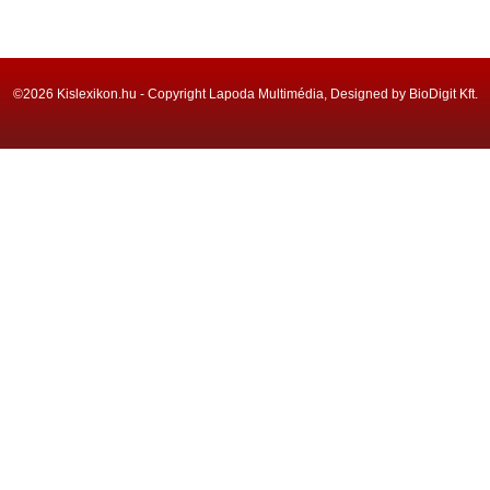
©2026 Kislexikon.hu - Copyright Lapoda Multimédia, Designed by BioDigit Kft.