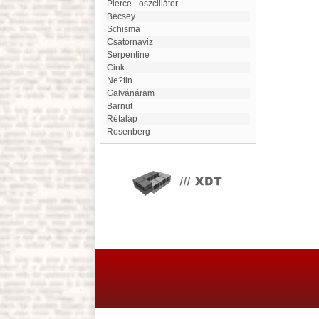
Pierce - oszcillátor
Becsey
Schisma
Csatornaviz
Serpentine
Cink
Ne?tin
galvánáram
Barnut
Rétalap
Rosenberg