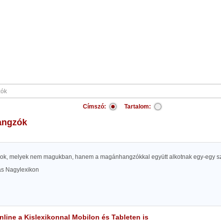
Címszó:
Tartalom:
hangzók
ok, melyek nem magukban, hanem a magánhangzókkal együtt alkotnak egy-egy sz
las Nagylexikon
line a Kislexikonnal Mobilon és Tableten is