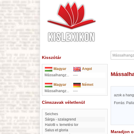
Kisszótár
Magyar
Angol
Mással
Mássalhangz...
----
Magyar
Német
Mássalhangz...
----
azok a hang
Címszavak véletlenül
Forrás: Pal
Seiches
Sárga - szalagrend
Halotti v. temetési tor
Salus et gloria
Maradjon on