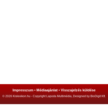
Impresszum
•
Médiaajánlat
•
Visszajelzés küldése
© 2026 Kislexikon.hu - Copyright Lapoda Multimédia, Designed by BioDigit Kft.