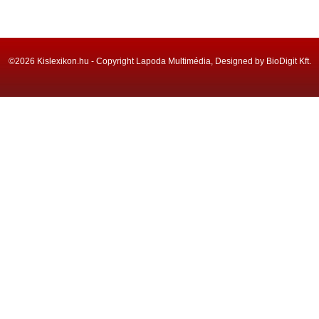
©2026 Kislexikon.hu - Copyright Lapoda Multimédia, Designed by BioDigit Kft.