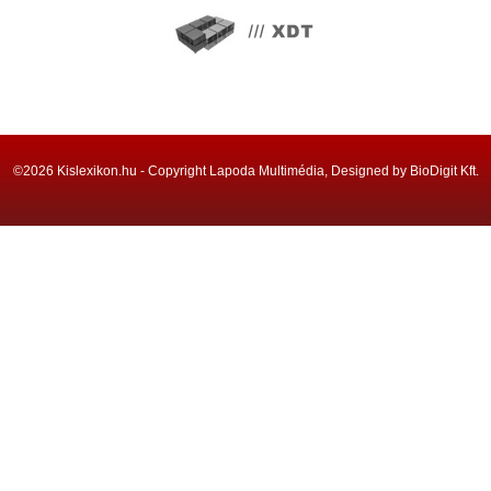
©2026 Kislexikon.hu - Copyright Lapoda Multimédia, Designed by BioDigit Kft.