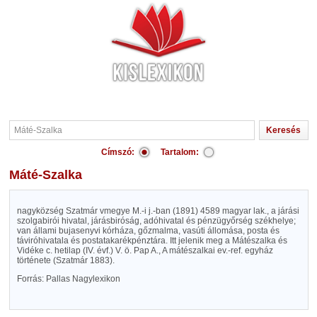
Címszó:
Tartalom:
Máté-Szalka
nagyközség Szatmár vmegye M.-i j.-ban (1891) 4589 magyar lak., a járási
szolgabirói hivatal, járásbiróság, adóhivatal és pénzügyőrség székhelye;
van állami bujasenyvi kórháza, gőzmalma, vasúti állomása, posta és
táviróhivatala és postatakarékpénztára. Itt jelenik meg a Mátészalka és
Vidéke c. hetilap (IV. évf.) V. ö. Pap A., A mátészalkai ev.-ref. egyház
története (Szatmár 1883).
Forrás: Pallas Nagylexikon