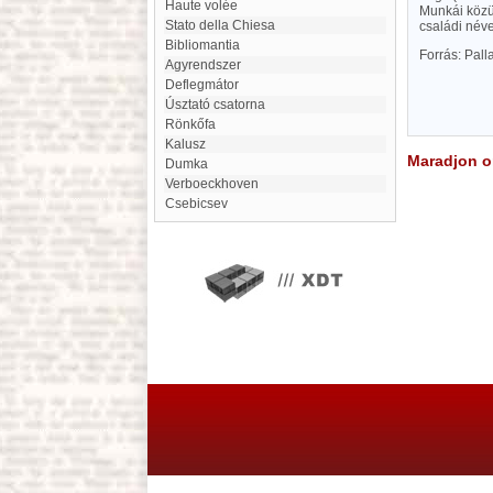
Haute volée
Munkái közül
Stato della Chiesa
családi néve
bibliomantia
Forrás: Pal
Agyrendszer
Deflegmátor
Úsztató csatorna
Rönkőfa
Kalusz
Maradjon on
Dumka
Verboeckhoven
Csebicsev