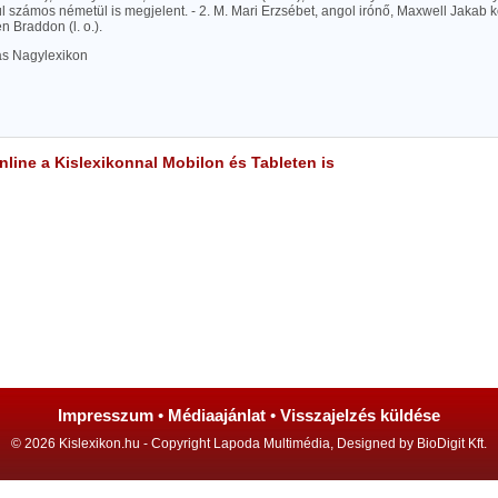
 számos németül is megjelent. - 2. M. Mari Erzsébet, angol irónő, Maxwell Jakab 
n Braddon (l. o.).
las Nagylexikon
line a Kislexikonnal Mobilon és Tableten is
Impresszum
•
Médiaajánlat
•
Visszajelzés küldése
© 2026 Kislexikon.hu - Copyright Lapoda Multimédia, Designed by BioDigit Kft.