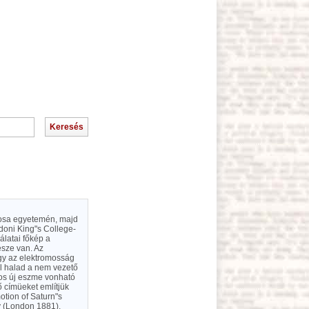
árosa egyetemén, majd
ndoni King"s College-
álatai főkép a
észe van. Az
ogy az elektromosság
el halad a nem vezető
mos új eszme vonható
ő címüeket említjük
motion of Saturn"s
ty (London 1881).