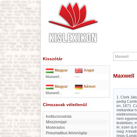
Kisszótár
Magyar
Angol
Maxwell
Maxwell...
----
Magyar
Német
Maxwell...
----
1. Clerk Ja
pedig Cambri
Címszavak véletlenül
en, 1871. Ca
mekanikai hő
elektromossá
institucionalista
nem egyenese
Misszinnippi
testekben, m
le; ezen új 
Moderados
meg: A treat
Pneumatikus felvonógép
rings (Londo