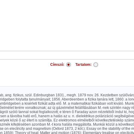
Címszó:
Tartalom:
kab, ang. fizikus, szül. Edinburgban 1831., megh. 1879 nov. 26. Kezdetben szülőv
dgeben folytatta tanulmányait; 1856. Aberdeenben a fizika tanára lett, 1860. a lo
mbridgeben a kisérleti fizikát adta elő. M. a matematikai fizikában volt kiváló. Munk
elmélet terére vonatkoznak; az új gázelmélet felállításában M.-nek szintén nagy r
gról szóló tannal sokat foglalkozott; e téren ő Faraday azon nézetéből indul ki, h
n a távolba ható erő, hanem a hatás az u. n. dielektrikus polárizáció segítségév
elyek közé ő az étert is számítja. Ez elektromos elméletből következtetéskép szá
eszmék kifejtésében azonban M.-t kora halála meggátolta. Munkái közül a következ
ise on electricity and magnetism (Oxford 1873, 2 köt.); Essay on the stability of the 
n 1859); Theory of heat; Matter and motion (1876); Elementary treatise on electici