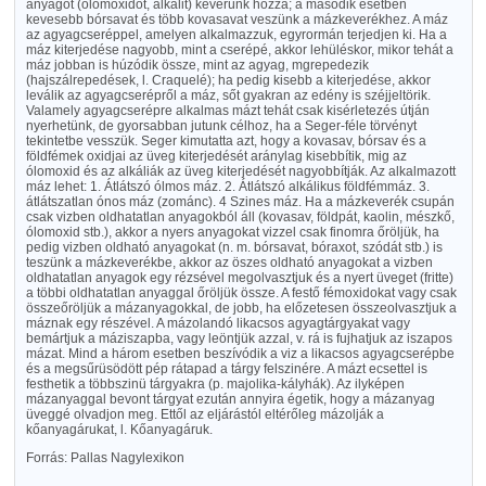
anyagot (ólomoxidot, alkálit) keverünk hozzá; a második esetben
kevesebb bórsavat és több kovasavat veszünk a mázkeverékhez. A máz
az agyagcseréppel, amelyen alkalmazzuk, egyrormán terjedjen ki. Ha a
máz kiterjedése nagyobb, mint a cserépé, akkor lehüléskor, mikor tehát a
máz jobban is húzódik össze, mint az agyag, mgrepedezik
(hajszálrepedések, l. Craquelé); ha pedig kisebb a kiterjedése, akkor
leválik az agyagcserépről a máz, sőt gyakran az edény is széjjeltörik.
Valamely agyagcserépre alkalmas mázt tehát csak kisérletezés útján
nyerhetünk, de gyorsabban jutunk célhoz, ha a Seger-féle törvényt
tekintetbe vesszük. Seger kimutatta azt, hogy a kovasav, bórsav és a
földfémek oxidjai az üveg kiterjedését aránylag kisebbítik, mig az
ólomoxid és az alkáliák az üveg kiterjedését nagyobbítják. Az alkalmazott
máz lehet: 1. Átlátszó ólmos máz. 2. Átlátszó alkálikus földfémmáz. 3.
átlátszatlan ónos máz (zománc). 4 Szines máz. Ha a mázkeverék csupán
csak vizben oldhatatlan anyagokból áll (kovasav, földpát, kaolin, mészkő,
ólomoxid stb.), akkor a nyers anyagokat vizzel csak finomra őröljük, ha
pedig vizben oldható anyagokat (n. m. bórsavat, bóraxot, szódát stb.) is
teszünk a mázkeverékbe, akkor az öszes oldható anyagokat a vizben
oldhatatlan anyagok egy rézsével megolvasztjuk és a nyert üveget (fritte)
a többi oldhatatlan anyaggal őröljük össze. A festő fémoxidokat vagy csak
összeőröljük a mázanyagokkal, de jobb, ha előzetesen összeolvasztjuk a
máznak egy részével. A mázolandó likacsos agyagtárgyakat vagy
bemártjuk a máziszapba, vagy leöntjük azzal, v. rá is fujhatjuk az iszapos
mázat. Mind a három esetben beszívódik a viz a likacsos agyagcserépbe
és a megsűrüsödött pép rátapad a tárgy felszinére. A mázt ecsettel is
festhetik a többszinü tárgyakra (p. majolika-kályhák). Az ilyképen
mázanyaggal bevont tárgyat ezután annyira égetik, hogy a mázanyag
üveggé olvadjon meg. Ettől az eljárástól eltérőleg mázolják a
kőanyagárukat, l. Kőanyagáruk.
Forrás: Pallas Nagylexikon