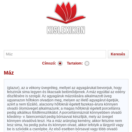
Címszó:
Tartalom:
Máz
(glazur), az a vékony üvegréteg, mellyel az agyagárukat bevonjuk, hogy
felszinük sima legyen és likacsaik betömődjenek. A máz egyúttal az edény
díszítésére is szolgál. Az agyagáruk mázolására alkalmazott üveg
ugyanazon hőfokon olvadjon meg, melyen az illető agyagárut égetjük,
azért a nem tűzálló, alacsony hőfoknál égetett fazekas-árura könnyen
olvadó ólomüveget alkalmazunk; a magas hőfoknál égetett porcellánra
pedig alkálikus földfémszilikátot. A porcellánmáznál könnyebben olvadó
kőedény- v. faiencemázt pedig bórsavval készítjük, mely az üveget
könnyen olvadóvá teszi. Ha a máz aránylag kemény, akkor felszine nem
lesz sima, ha pedig puha és könnyen olvad, akkor lefolyik a tárgyról vagy
be is szívódik a cserépbe. Az első esetben bórsavat vagy több olvadó