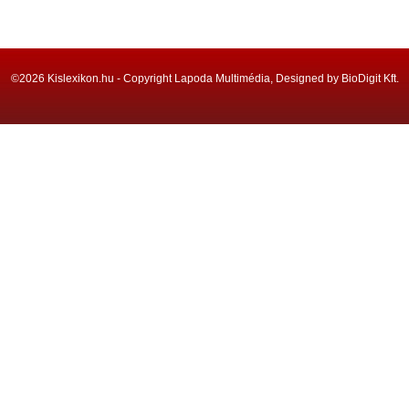
©2026 Kislexikon.hu - Copyright Lapoda Multimédia, Designed by BioDigit Kft.