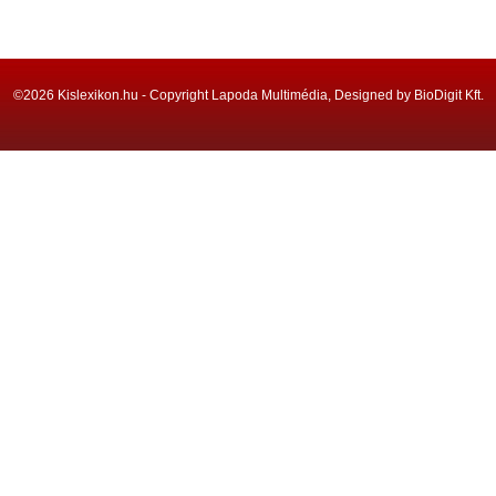
©2026 Kislexikon.hu - Copyright Lapoda Multimédia, Designed by BioDigit Kft.