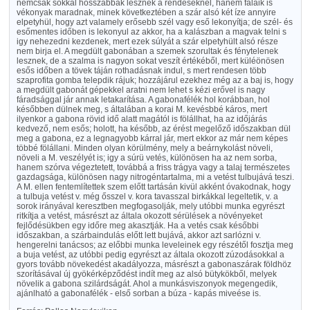
nemcsak sokkal hosszabbak lesznek a rendeseknél, hanem falaik is
vékonyak maradnak, minek következtében a szár alsó két íze annyire
elpetyhül, hogy azt valamely erősebb szél vagy eső lekonyítja; de szél- és
esőmentes időben is lekonyul az akkor, ha a kalászban a magvak telni s
igy nehezedni kezdenek, mert ezek súlyát a szár elpetyhült alsó része
nem birja el. A megdült gabonában a szemek szorultak és fénytelenek
lesznek, de a szalma is nagyon sokat veszít értékéből, mert küléönösen
esős időben a tövek táján rothadásnak indul, s mert rendesen több
szaprofita gomba telepdik rájuk; hozzájárul ezekhez még az a baj is, hogy
a megdült gabonát gépekkel aratni nem lehet s kézi erővel is nagy
fáradsággal jár annak letakarítása. A gabonafélék hol korábban, hol
későbben dülnek meg, s általában a korai M. kevésbbé káros, mert
ilyenkor a gabona rövid idő alatt magától is fölállhat, ha az időjárás
kedvező, nem esős; holott, ha később, az érést megelőző időszakban dül
meg a gabona, ez a legnagyobb kárral jár, mert ekkor az már nem képes
többé fölállani. Minden olyan körülmény, mely a beárnykolást növeli,
növeli a M. veszélyét is; igy a súrü vetés, különösen ha az nem sorba,
hanem szórva végeztetett, továbbá a friss trágya vagy a talaj természetes
gazdagsága, különösen nagy nitrogéntartalma, mi a vetést tulbujává teszi.
A M. ellen fentemlítettek szem előtt tartásán kivül akként óvakodnak, hogy
a tulbuja vetést v. még ősszel v. kora tavasszal birkákkal legeltetik, v. a
sorok irányával keresztben megfogasolják, mely utóbbi munka egyrészt
ritkítja a vetést, másrészt az általa okozott sérülések a növényeket
fejlődésükben egy időre meg akasztják. Ha a vetés csak későbbi
időszakban, a szárbaindulás előtt lett bujává, akkor azt sarlózni v.
hengerelni tanácsos; az előbbi munka leveleinek egy részétől fosztja meg
a buja vetést, az utóbbi pedig egyrészt az általa okozott zúzodásokkal a
gyors tovább növekedést akadályozza, másrészt a gabonaszárak földhöz
szorításával új gyökérképződést indít meg az alsó bütykökből, melyek
növelik a gabona szilárdságát. Ahol a munkásviszonyok megengedik,
ajánlható a gabonafélék - első sorban a búza - kapás miveése is.