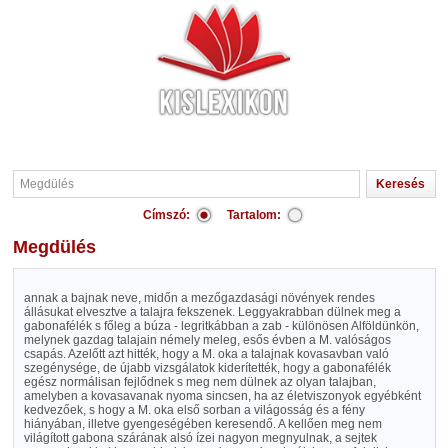
Címszó:
Tartalom:
Megdülés
annak a bajnak neve, midőn a mezőgazdasági növények rendes
állásukat elvesztve a talajra fekszenek. Leggyakrabban dülnek meg a
gabonafélék s főleg a búza - legritkábban a zab - különösen Alföldünkön,
melynek gazdag talajain némely meleg, esős évben a M. valóságos
csapás. Azelőtt azt hitték, hogy a M. oka a talajnak kovasavban való
szegénysége, de újabb vizsgálatok kiderítették, hogy a gabonafélék
egész normálisan fejlődnek s meg nem dülnek az olyan talajban,
amelyben a kovasavanak nyoma sincsen, ha az életviszonyok egyébként
kedvezőek, s hogy a M. oka első sorban a világosság és a fény
hiányában, illetve gyengeségében keresendő. A kellően meg nem
világított gabona szárának alsó ízei nagyon megnyulnak, a sejtek