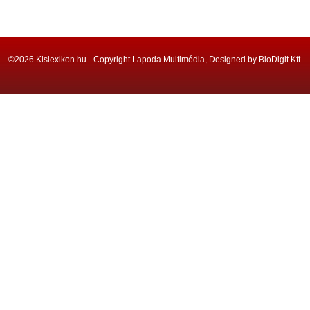
©2026 Kislexikon.hu - Copyright Lapoda Multimédia, Designed by BioDigit Kft.