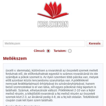
Címszó:
Tartalom:
Mellékszem
(ocelli v. stemmata), különösen a rovaroknál az összetett szemek mellett
fordulnak elő, de előfordulhatnak egyedül is számos rovarálcánál és ide
számítjuk a pókok szemeit is. Az ilyen szemben több pálcika van, melyek
előtt azonban közös lencseidomu szaruhártya van. A pókféléknél
nemcsak festéktartalmazó érhártyával és szivárványhártyával, hanem
belső izomrostokkal is el van látva, sőt egyes pókoknál még tapetum is
található. Számuk, elhelyezésük változó: Pókféléknél 2-10 van a fejtor
mellső részén, a kifejlődött rovaroknál a fej mellső részén az összetett
szemek közt 2-3, az álcáknál pedig 4-8, de a fej két oldalán. Tetüféléknél
csupán csak két ilyen szem található.