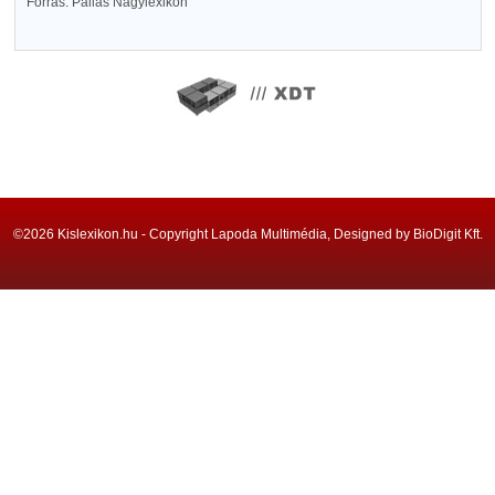
Forrás: Pallas Nagylexikon
©2026 Kislexikon.hu - Copyright Lapoda Multimédia, Designed by BioDigit Kft.