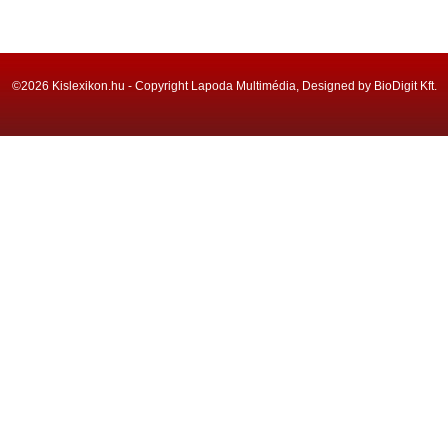
©2026 Kislexikon.hu - Copyright Lapoda Multimédia, Designed by BioDigit Kft.