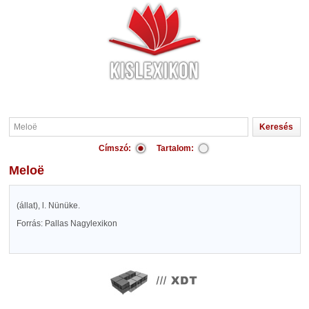
Címszó:
Tartalom:
Meloë
(állat), l. Nünüke.
Forrás: Pallas Nagylexikon