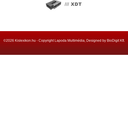
©2026 Kislexikon.hu - Copyright Lapoda Multimédia, Designed by BioDigit Kft.