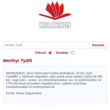
Címszó:
Tartalom:
Merthyr Tydfil
(Merthyrtydvil), város Glamorgan walesi grófságban, 33 km.-nyire
Cardifftől, a Taff felső völgyében, több vasúti vonal mellett, (1891) 58 080
lak., nagy szén-, vasérc- és mészkőbányákkal, vas- és acélművekkel. Az
1755 óta kopár környéken alapított város csaknem kizárólag
munkásházakból és műhelyekből áll.
Forrás: Pallas Nagylexikon